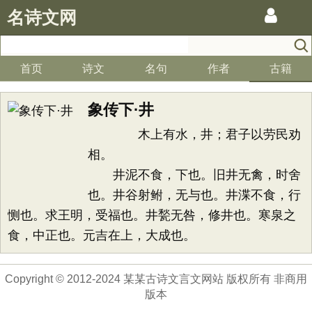
名诗文网
首页
诗文
名句
作者
古籍
象传下·井
木上有水，井；君子以劳民劝
相。
井泥不食，下也。旧井无禽，时舍
也。井谷射鲋，无与也。井渫不食，行
恻也。求王明，受福也。井甃无咎，修井也。寒泉之
食，中正也。元吉在上，大成也。
Copyright © 2012-2024 某某古诗文言文网站 版权所有 非商用
版本